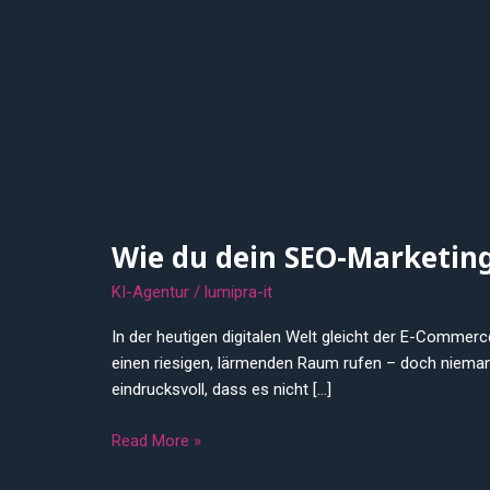
Zum
Inhalt
springen
Wie du dein SEO-Marketin
Wie
du
KI-Agentur
/
lumipra-it
dein
SEO-
In der heutigen digitalen Welt gleicht der E-Commerc
Marketing
einen riesigen, lärmenden Raum rufen – doch niemand 
im
eindrucksvoll, dass es nicht […]
E-
Commerce
Read More »
mit
KI