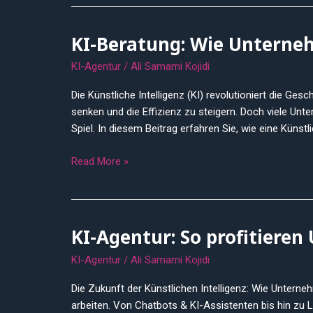
optimierst
KI-Beratung: Wie Unterneh
KI-
Beratung:
KI-Agentur
/
Ali Samami Kojidi
Wie
Unternehmen
Die Künstliche Intelligenz (KI) revolutioniert die 
von
senken und die Effizienz zu steigern. Doch viele Unte
Künstlicher
Spiel. In diesem Beitrag erfahren Sie, wie eine Künstl
Intelligenz
profitieren
Read More »
können
KI-Agentur: So profitiere
KI-
Agentur:
KI-Agentur
/
Ali Samami Kojidi
So
profitieren
Die Zukunft der Künstlichen Intelligenz: Wie Unterne
Unternehmen
arbeiten. Von Chatbots & KI-Assistenten bis hin zu