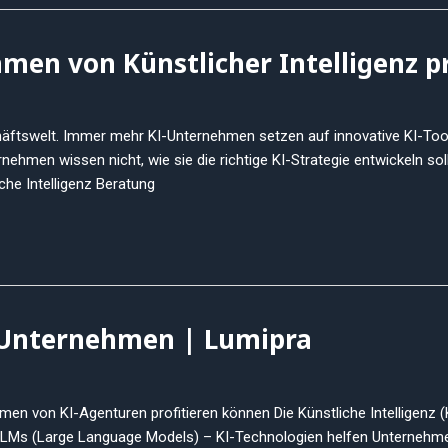
men von Künstlicher Intelligenz p
Geschäftswelt. Immer mehr KI-Unternehmen setzen auf innovative KI-T
rnehmen wissen nicht, wie sie die richtige KI-Strategie entwickeln so
iche Intelligenz Beratung
n Unternehmen | Lumipra
hmen von KI-Agenturen profitieren können Die Künstliche Intelligenz 
 LLMs (Large Language Models) – KI-Technologien helfen Unternehmen